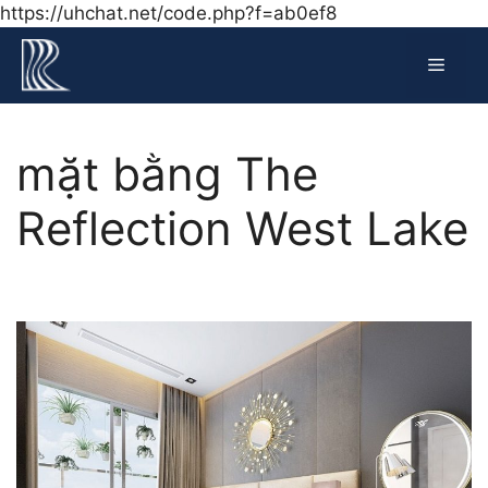
Chuyển
https://uhchat.net/code.php?f=ab0ef8
đến
Menu
nội
dung
mặt bằng The
Reflection West Lake