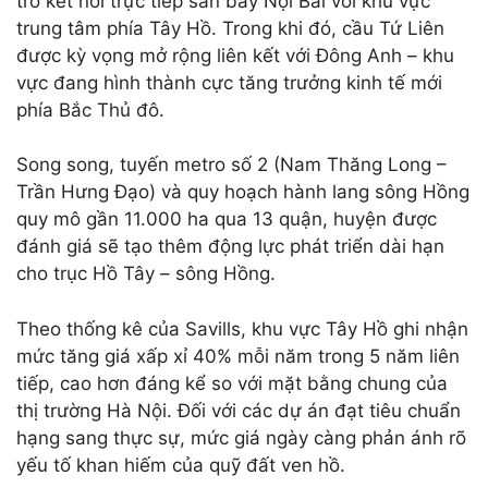
trò kết nối trực tiếp sân bay Nội Bài với khu vực
trung tâm phía Tây Hồ. Trong khi đó, cầu Tứ Liên
được kỳ vọng mở rộng liên kết với Đông Anh – khu
vực đang hình thành cực tăng trưởng kinh tế mới
phía Bắc Thủ đô.
Song song, tuyến metro số 2 (Nam Thăng Long –
Trần Hưng Đạo) và quy hoạch hành lang sông Hồng
quy mô gần 11.000 ha qua 13 quận, huyện được
đánh giá sẽ tạo thêm động lực phát triển dài hạn
cho trục Hồ Tây – sông Hồng.
Theo thống kê của Savills, khu vực Tây Hồ ghi nhận
mức tăng giá xấp xỉ 40% mỗi năm trong 5 năm liên
tiếp, cao hơn đáng kể so với mặt bằng chung của
thị trường Hà Nội. Đối với các dự án đạt tiêu chuẩn
hạng sang thực sự, mức giá ngày càng phản ánh rõ
yếu tố khan hiếm của quỹ đất ven hồ.