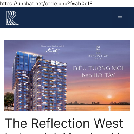
Chuyển
https://uhchat.net/code.php?f=ab0ef8
đến
Menu
nội
dung
The Reflection West