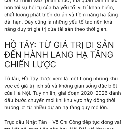
còn chỉ nhìn vào “phân khúc”, mà quan tâm nhiều
hơn tới sự hội tụ của ba yếu tố: vị trí khan hiếm,
chất lượng phát triển dự án và tiềm năng hạ tầng
dài hạn. Đây cũng là những yếu tố tạo nên khả
năng duy trì giá trị của tài sản theo thời gian.
HỒ TÂY: TỪ GIÁ TRỊ DI SẢN
ĐẾN HÀNH LANG HẠ TẦNG
CHIẾN LƯỢC
Từ lâu, Hồ Tây được xem là một trong những khu
vực có giá trị lịch sử và không gian sống đặc biệt
của Hà Nội. Tuy nhiên, giai đoạn 2020–2026 đánh
dấu bước chuyển mới khi khu vực này đồng thời
hưởng lợi từ nhiều dự án hạ tầng quy mô lớn.
Trục cầu Nhật Tân – Võ Chí Công tiếp tục đóng vai