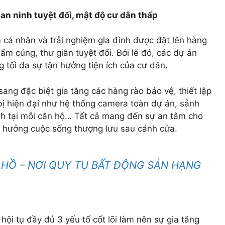
an ninh tuyệt đối, mật độ cư dân thấp
 cá nhân và trải nghiệm gia đình được đặt lên hàng
ấm cúng, thư giãn tuyệt đối. Bởi lẽ đó, các dự án
g tối đa sự tận hưởng tiện ích của cư dân.
ng đặc biệt gia tăng các hàng rào bảo vệ, thiết lập
t bị hiện đại như hệ thống camera toàn dự án, sảnh
nh tại mỗi căn hộ… Tất cả mang đến sự an tâm cho
n hưởng cuộc sống thượng lưu sau cánh cửa.
 HỒ – NƠI QUY TỤ BẤT ĐỘNG SẢN HẠNG
ội tụ đầy đủ 3 yếu tố cốt lõi làm nên sự gia tăng