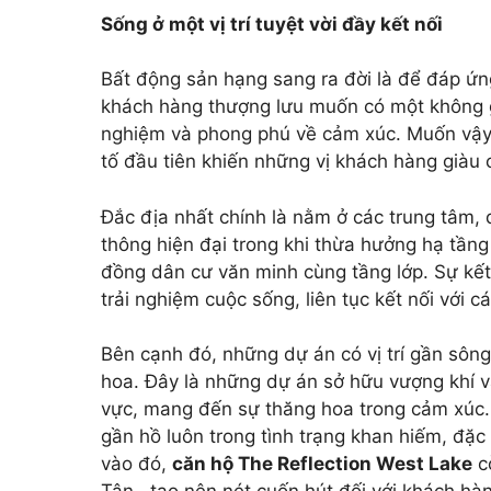
Sống ở một vị trí tuyệt vời đầy kết nối
Bất động sản hạng sang ra đời là để đáp ứ
khách hàng thượng lưu muốn có một không gi
nghiệm và phong phú về cảm xúc. Muốn vậy,
tố đầu tiên khiến những vị khách hàng giàu c
Đắc địa nhất chính là nằm ở các trung tâm, 
thông hiện đại trong khi thừa hưởng hạ tần
đồng dân cư văn minh cùng tầng lớp. Sự kết 
trải nghiệm cuộc sống, liên tục kết nối với c
Bên cạnh đó, những dự án có vị trí gần sông
hoa. Đây là những dự án sở hữu vượng khí v
vực, mang đến sự thăng hoa trong cảm xúc. 
gần hồ luôn trong tình trạng khan hiếm, đặc
vào đó,
căn hộ The Reflection West Lake
c