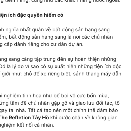
àng tiềm năng, cũng như các khách hàng nước ngoài.
iện ích đặc quyền hiếm có
nh nghĩa nhất quán về bất động sản hạng sang
m, bất động sản hạng sang là nơi các chủ nhân
ng cấp dành riêng cho cư dân dự án.
hạng sang càng tập trung đến sự hoàn thiện những
ó là lý do vì sao có sự xuất hiện những tiện ích độc
 giới như: chỗ để xe riêng biệt, sảnh thang máy dẫn
rải nghiệm tinh hoa như bể bơi vô cực bốn mùa,
xứng tầm để chủ nhân gặp gỡ và giao lưu đối tác, tổ
ay tại nhà. Tất cả tạo nên một chỉnh thể đảm bảo
The Refletion Tây Hồ
khi bước chân về không gian
nghiệm kết nối cá nhân.