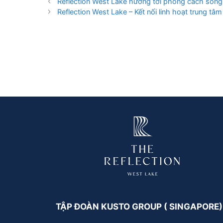
Reflection West Lake hướng tới phong cách sốn
Reflection West Lake – Kết nối linh hoạt trung tâ
TẬP ĐOÀN KUSTO GROUP ( SINGAPORE)