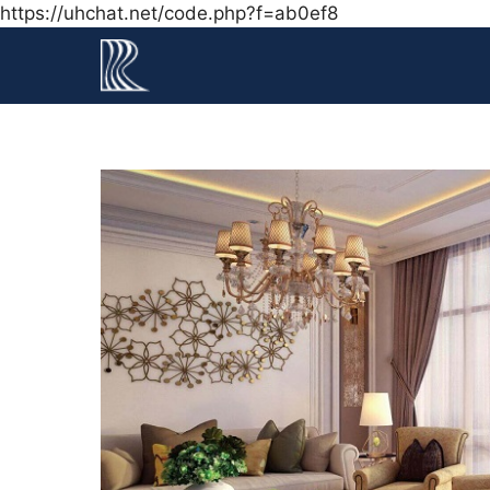
Chuyển
https://uhchat.net/code.php?f=ab0ef8
đến
nội
dung