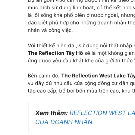
Dự án gồm 450 căn hộ được thiết kế theo p
mục đích sử dụng linh hoạt, có thể kết hợp 
là lối sống khá phổ biến ở nước ngoài, như
đặc biệt phù hợp cho những doanh nhân thế
nhân và công việc.
Với thiết kế hiện đại, sử dụng nội thất nhập
The Reflection Tây Hồ
sẽ là một không gian
ứng được yêu cầu khắt khe của giới trí thức
Bên cạnh đó,
The Reflection West Lake Tâ
vụ đầy đủ nhu cầu của cộng đồng cư dân qu
tập cao cấp, bể bơi bốn mùa trên cao, khu 
Xem thêm:
REFLECTION WEST L
CỦA DOANH NHÂN