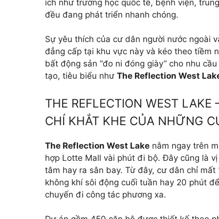
ích như trường học quốc tế, bệnh viện, tru
đều đang phát triển nhanh chóng.
Sự yêu thích của cư dân người nước ngoài v
đẳng cấp tại khu vực này và kéo theo tiềm 
bất động sản “đo ni đóng giày” cho nhu cầu 
tạo, tiêu biểu như
The Reflection West Lak
THE REFLECTION WEST LAKE 
CHÍ KHẮT KHE CỦA NHỮNG C
The Reflection West Lake
nằm ngay trên mặ
hợp Lotte Mall vài phút đi bộ. Đây cũng là vị
tâm hay ra sân bay. Từ đây, cư dân chỉ mấ
không khí sôi động cuối tuần hay 20 phút để
chuyến đi công tác phương xa.