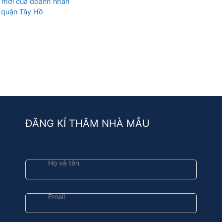
g mới của doanh nhân
m quận Tây Hồ
ĐĂNG KÍ THĂM NHÀ MẪU
Họ và tên
Email