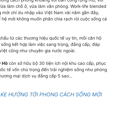
hong cách phóng khoáng với ban công rộng mở, với
vừa làm chỗ ở, vừa làm văn phòng. Work-life blended
ng mới chỉ du nhập vào Việt Nam vài năm gần đây,
 hệ mới không muốn phân chia rạch ròi cuộc sống cá
 khẩu từ các thương hiệu quốc tế uy tín, mỗi căn hộ
 sống kết hợp làm việc sang trọng, đẳng cấp, đáp
 Việt cũng như chuyên gia nước ngoài.
y Hồ
còn sở hữu bộ 30 tiện ích nội khu cao cấp, phục
ốc tế vốn chú trọng đến trải nghiệm sống như phòng
thương mại dịch vụ đẳng cấp 5 sao…
AKE HƯỚNG TỚI PHONG CÁCH SỐNG MỚI