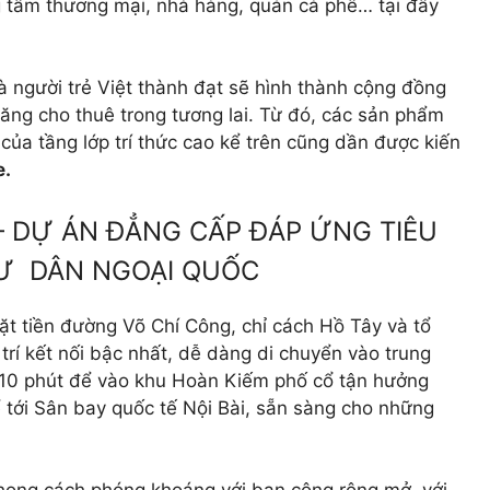
ng tâm thương mại, nhà hàng, quán cà phê… tại đây
à người trẻ Việt thành đạt sẽ hình thành cộng đồng
năng cho thuê trong tương lai. Từ đó, các sản phẩm
của tầng lớp trí thức cao kể trên cũng dần được kiến
e.
– DỰ ÁN ĐẲNG CẤP ĐÁP ỨNG TIÊU
Ư DÂN NGOẠI QUỐC
t tiền đường Võ Chí Công, chỉ cách Hồ Tây và tổ
 trí kết nối bậc nhất, dễ dàng di chuyển vào trung
t 10 phút để vào khu Hoàn Kiếm phố cổ tận hưởng
 tới Sân bay quốc tế Nội Bài, sẵn sàng cho những